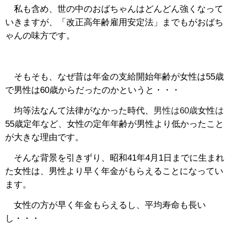
私も含め、世の中のおばちゃんはどんどん強くなって
いきますが、「改正高年齢雇用安定法」までもがおばち
ゃんの味方です。
そもそも、なぜ昔は年金の支給開始年齢が女性は55歳
で男性は60歳からだったのかというと・・・
均等法なんて法律がなかった時代、
男性は
60
歳
女性
は
55
歳定年など、女性の定年年齢が男性より低かったこと
が大きな理由です。
そんな背景を引きずり、昭和
41
年
4
月
1
日までに生まれ
た女性は、男性より早く年金がもらえることになってい
ます。
女性の方が早く年金もらえるし、平均寿命も長い
し・・・