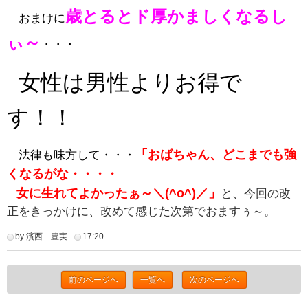
歳とると
ド厚かましく
なるし
おまけに
ぃ～
・・・
女性は男性よりお得で
す！！
「おばちゃん、どこまでも強
法律も味方して・・・
くなるがな・・・・
女に生れてよかったぁ～＼(^o^)／」
と、今回の改
正をきっかけに、改めて感じた次第でおますぅ～。
by 濱西 豊実
17:20
前のページへ
一覧へ
次のページへ