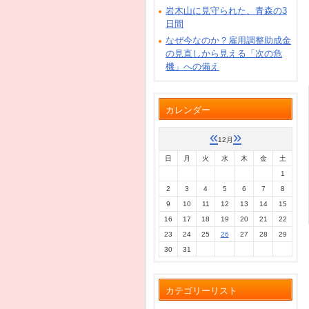
岩木山に見守られた、青森の3
日間
なぜ今なのか？雇用調整助成金
の見直しから見える「次の危
機」への備え
カレンダー
«
»
12月
日
月
火
水
木
金
土
1
2
3
4
5
6
7
8
9
10
11
12
13
14
15
16
17
18
19
20
21
22
23
24
25
26
27
28
29
30
31
カテゴリーリスト