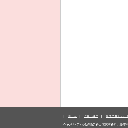
|
ホーム
|
ごあいさつ
|
リスク度チェッ
Copyright (C) 社会保険労務士 繁笑事務所[大阪市中央区天