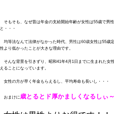
そもそも、なぜ昔は年金の支給開始年齢が女性は55歳で男性
と・・・
均等法なんて法律がなかった時代、
男性は
60
歳
女性
は
55
歳
性より低かったことが大きな理由です。
そんな背景を引きずり、昭和
41
年
4
月
1
日までに生まれた女
えることになっています。
女性の方が早く年金もらえるし、平均寿命も長いし・・・
歳とると
ド厚かましく
なるしぃ
おまけに