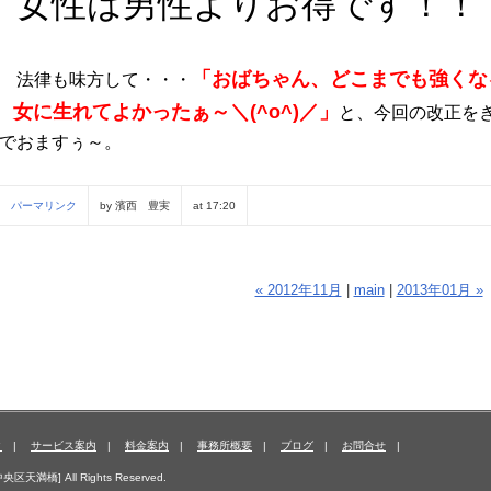
女性は男性よりお得です！！
「おばちゃん、どこまでも強くな
法律も味方して・・・
女に生れてよかったぁ～＼(^o^)／」
と、今回の改正を
でおますぅ～。
パーマリンク
by 濱西 豊実
at 17:20
« 2012年11月
|
main
|
2013年01月 »
ク
|
サービス案内
|
料金案内
|
事務所概要
|
ブログ
|
お問合せ
|
満橋] All Rights Reserved.