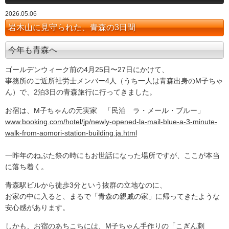
2026.05.06
岩木山に見守られた、青森の3日間
今年も青森へ
ゴールデンウィーク前の4月25日〜27日にかけて、
事務所のご近所社労士メンバー4人（うち一人は青森出身のM子ちゃ
ん）で、2泊3日の青森旅行に行ってきました。
お宿は、M子ちゃんの元実家 「民泊 ラ・メール・ブルー」
www.booking.com/hotel/jp/newly-opened-la-mail-blue-a-3-minute-
walk-from-aomori-station-building.ja.html
一昨年のねぶた祭の時にもお世話になった場所ですが、ここが本当
に落ち着く。
青森駅ビルから徒歩3分という抜群の立地なのに、
お家の中に入ると、まるで「青森の親戚の家」に帰ってきたような
安心感があります。
しかも、お宿のあちこちには、M子ちゃん手作りの「こぎん刺