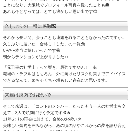
ことになり、大阪城でプロフィール写真を撮ったことも🏯
あれも今となっては、とても懐かしい思い出です😊
久しぶりの一報に感激💌
それから長い間、会うことも連絡を取ることもなかったのですが…
久しぶりに届いた「合格しました」の一報📩
いや〜本当に嬉しかったです😆
朝からテンションが上がりました↑↑
「元刑事の社労士」って響き、最強ですやん！！💪
職場のトラブルはもちろん、外に向けたリスク対策までアドバイス
できるなんて、めちゃくちゃ頼もしい存在だと思います。
来週は焼肉でお祝い🍻
そして来週は、「コントのメンバー」だったもう一人の社労士も交
えて、3人で焼肉に行く予定です🥩🔥
11年ぶりの再会に加えて、合格のお祝い🎉
美味しい焼肉を囲みながら、あの頃の話やこれからの夢を語り合え